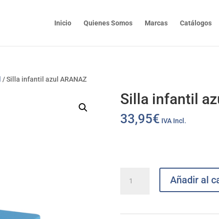
Inicio
Quienes Somos
Marcas
Catálogos
l
/ Silla infantil azul ARANAZ
Silla infantil 
33,95
€
IVA Incl.
Silla
Añadir al ca
infantil
azul
ARANAZ
cantidad