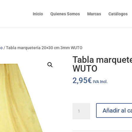
Inicio
Quienes Somos
Marcas
Catálogos
do
/ Tabla marquetería 20×30 cm 3mm WUTO
Tabla marquet
WUTO
2,95
€
IVA Incl.
Tabla
Añadir al ca
marquetería
20x30
cm