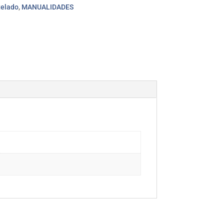
telado
,
MANUALIDADES