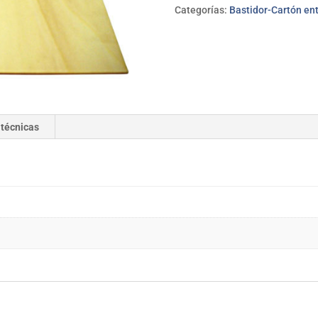
3mm
Categorías:
Bastidor-Cartón en
WUTO
cantidad
 técnicas