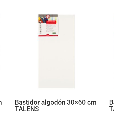
m
Bastidor algodón 30×60 cm
B
TALENS
T