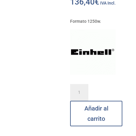
136,40
€
IVA Incl.
Formato 1250w.
Taladro
martillo
perforador
Añadir al
Combi
3,5J+ACS+M
carrito
32
mm