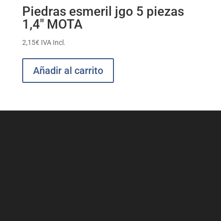
Piedras esmeril jgo 5 piezas
1,4″ MOTA
2,15
€
IVA Incl.
Añadir al carrito