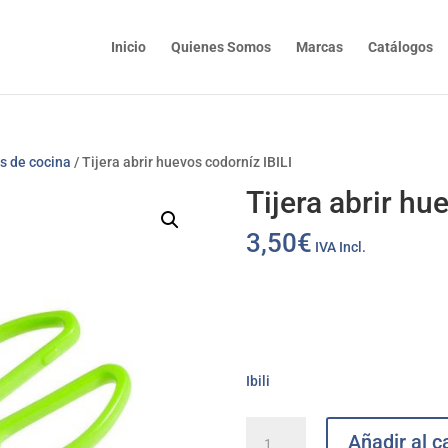
Inicio
Quienes Somos
Marcas
Catálogos
os de cocina
/ Tijera abrir huevos codorníz IBILI
Tijera abrir hu
3,50
€
IVA Incl.
Ibili
Tijera
Añadir al ca