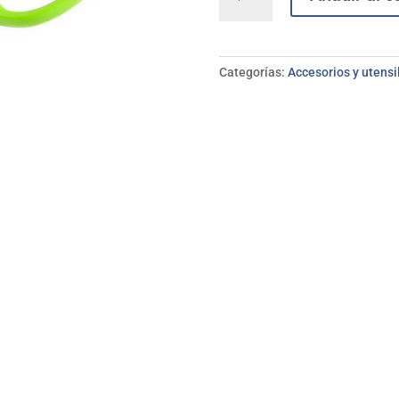
abrir
huevos
codorníz
IBILI
Categorías:
Accesorios y utensi
cantidad