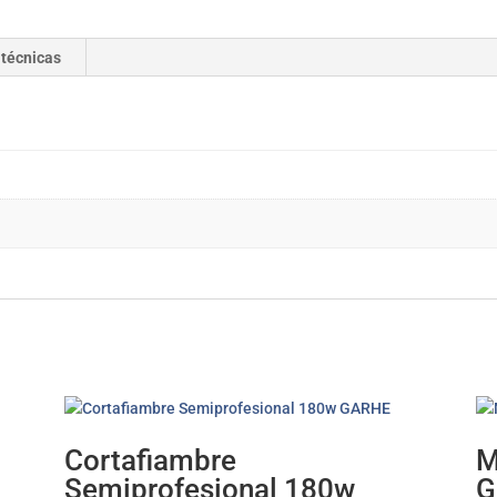
 técnicas
Cortafiambre
M
Semiprofesional 180w
G