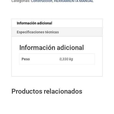
Categorías:
Construcción
,
HERRAMIENTA MANUAL
TIPO
C
URKO
cantidad
Información adicional
Especificaciones técnicas
Información adicional
Peso
0,330 kg
Productos relacionados