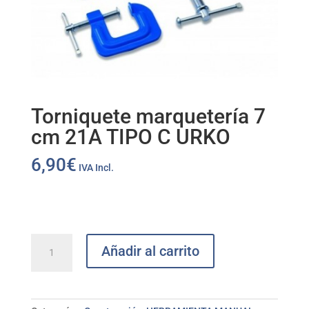
Torniquete marquetería 7
cm 21A TIPO C URKO
6,90
€
IVA Incl.
Torniquete
Añadir al carrito
marquetería
7
cm
21A