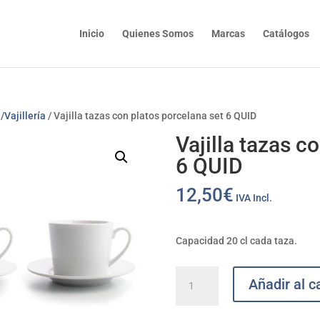
Inicio
Quienes Somos
Marcas
Catálogos
/Vajillería
/ Vajilla tazas con platos porcelana set 6 QUID
Vajilla tazas c
6 QUID
12,50
€
IVA Incl.
Capacidad 20 cl cada taza.
Vajilla
Añadir al ca
tazas
con