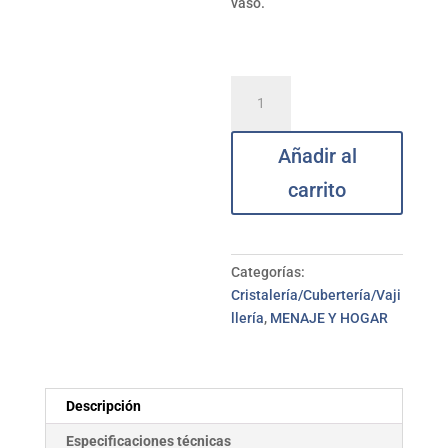
vaso.
Vaso
cristal
chupito
Añadir al
Hot
Shot
carrito
set
6
LUMINARC
cantidad
Categorías:
Cristalería/Cubertería/Vaji
llería
,
MENAJE Y HOGAR
Descripción
Especificaciones técnicas