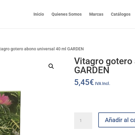
Inicio
Quienes Somos
Marcas
Catálogos
itagro gotero abono universal 40 ml GARDEN
Vitagro gotero
GARDEN
5,45
€
IVA Incl.
Vitagro
Añadir al ca
gotero
abono