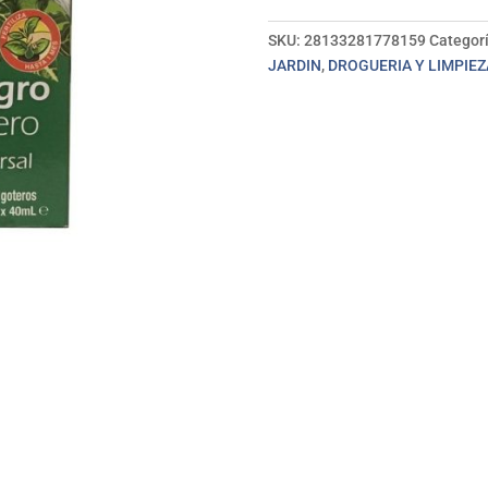
universal
40
SKU:
28133281778159
Categor
ml
JARDIN
,
DROGUERIA Y LIMPIEZ
GARDEN
cantidad