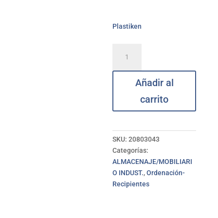
Plastiken
Barreño
redondo
12
Añadir al
L
PLASTIKEN
carrito
cantidad
SKU:
20803043
Categorías:
ALMACENAJE/MOBILIARI
O INDUST.
,
Ordenación-
Recipientes