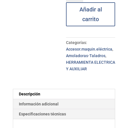
und
Añadir al
Pxc-
Twinpack
carrito
18V
5,2Ah
EINHELL
cantidad
Categorías:
Accesor.maquin.eléctrica
,
Amoladoras-Taladros
,
HERRAMIENTA ELECTRICA
Y AUXILIAR
Descripción
Información adicional
Especificaciones técnicas