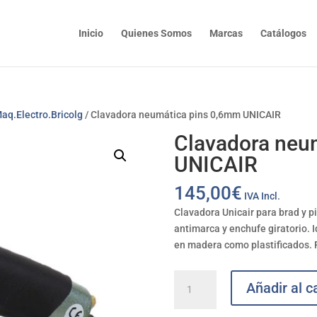
Inicio
Quienes Somos
Marcas
Catálogos
aq.Electro.Bricolg
/ Clavadora neumática pins 0,6mm UNICAIR
Clavadora neu
UNICAIR
145,00
€
IVA Incl.
Clavadora Unicair para brad y 
antimarca y enchufe giratorio. I
en madera como plastificados.
Clavadora
Añadir al ca
neumática
pins