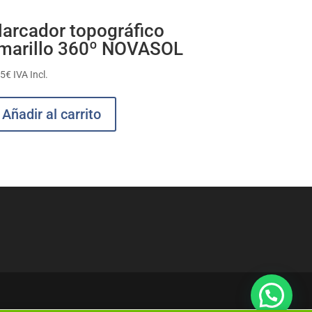
arcador topográfico
marillo 360º NOVASOL
85
€
IVA Incl.
Añadir al carrito