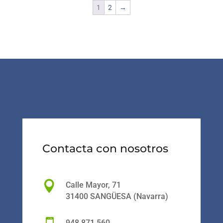
1
2
→
Contacta con nosotros

Calle Mayor, 71
31400 SANGÜESA (Navarra)
948 871 560