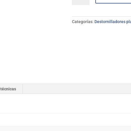
boca
plana
BAHCO
Categorías:
Destornilladores p
3,5*75
mm
cantidad
 técnicas