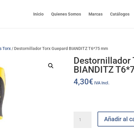
Inicio
Quienes Somos
Marcas
Catálogos
s Torx
/ Destornillador Torx Guepard BIANDITZ T6*75 mm
Destornillador
BIANDITZ T6*
4,30
€
IVA Incl.
Destornillador
Añadir al ca
Torx
Guepard