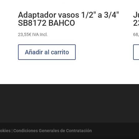
Adaptador vasos 1/2″ a 3/4″
J
SB8172 BAHCO
2
23,55
€
IVA Incl.
68
Añadir al carrito
ookies
|
Condiciones Generales de Contratación