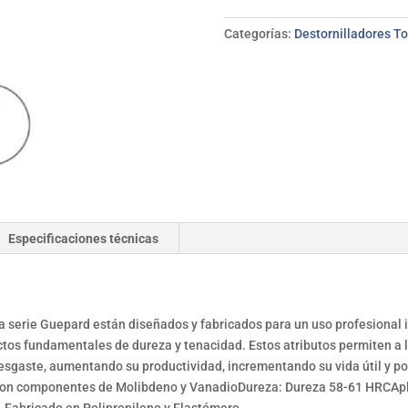
BIANDITZ
T6*75
Categorías:
Destornilladores To
mm
cantidad
Especificaciones técnicas
 la serie Guepard están diseñados y fabricados para un uso profesional 
s fundamentales de dureza y tenacidad. Estos atributos permiten a lo
 desgaste, aumentando su productividad, incrementando su vida útil y por
o con componentes de Molibdeno y VanadioDureza: Dureza 58-61 HRCApli
 Fabricado en Polipropileno y Elastómero.