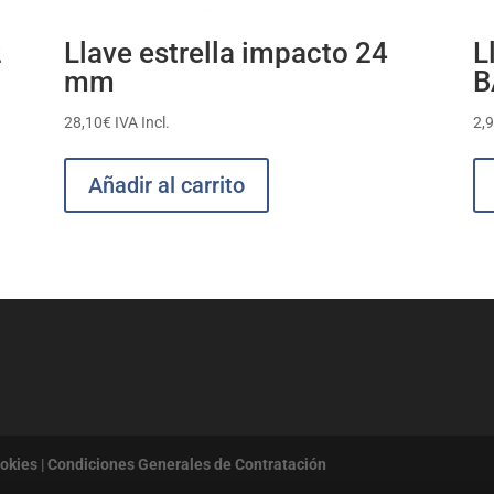
2
Llave estrella impacto 24
L
mm
B
28,10
€
IVA Incl.
2,
Añadir al carrito
ookies
|
Condiciones Generales de Contratación