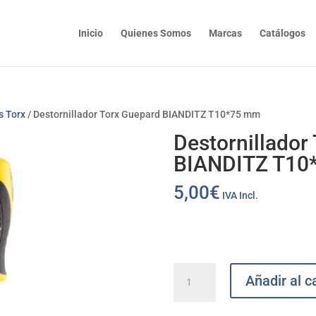
Inicio
Quienes Somos
Marcas
Catálogos
s Torx
/ Destornillador Torx Guepard BIANDITZ T10*75 mm
Destornillador
BIANDITZ T10
5,00
€
IVA Incl.
Destornillador
Añadir al ca
Torx
Guepard