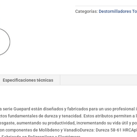
BIANDITZ
T10*75
Categorías:
Destornilladores To
mm
cantidad
Especificaciones técnicas
 la serie Guepard están diseñados y fabricados para un uso profesional 
s fundamentales de dureza y tenacidad. Estos atributos permiten a lo
 desgaste, aumentando su productividad, incrementando su vida útil y por
o con componentes de Molibdeno y VanadioDureza: Dureza 58-61 HRCApli
 Fabricado en Polipropileno y Elastómero.