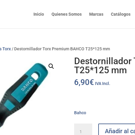
Inicio
Quienes Somos
Marcas
Catálogos
s Torx
/ Destornillador Torx Premium BAHCO T25*125 mm
Destornillado
T25*125 mm
6,90
€
IVA Incl.
Bahco
Destornillador
Añadir al ca
Torx