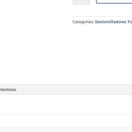
Premium
BAHCO
T25*125
Categorías:
Destornilladores To
mm
cantidad
 técnicas