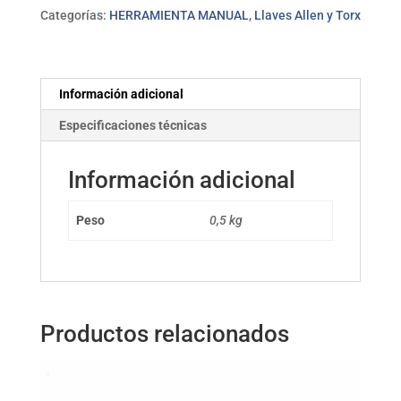
juego
Categorías:
HERRAMIENTA MANUAL
,
Llaves Allen y Torx
9
pzs
PROFER
TOP
Información adicional
cantidad
Especificaciones técnicas
Información adicional
Peso
0,5 kg
Productos relacionados