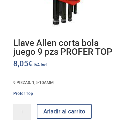
Llave Allen corta bola
juego 9 pzs PROFER TOP
8,05
€
IVA Incl.
9 PIEZAS. 1,5-10AMM
Profer Top
Llave
Añadir al carrito
Allen
corta
bola