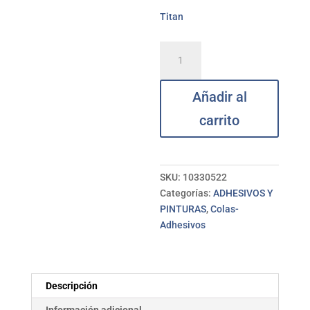
Titan
Masilla
madera
al
Añadir al
agua
haya
carrito
125
ml
TITAN
cantidad
SKU:
10330522
Categorías:
ADHESIVOS Y
PINTURAS
,
Colas-
Adhesivos
Descripción