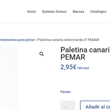
Inicio
Quienes Somos
Marcas
Catálogos
rramientas para pintar
/ Paletina canaria sintet/cerda 4″ PEMAR
Paletina canari
PEMAR
2,95
€
IVA Incl.
Pemar
Paletina
Añadir al ca
canaria