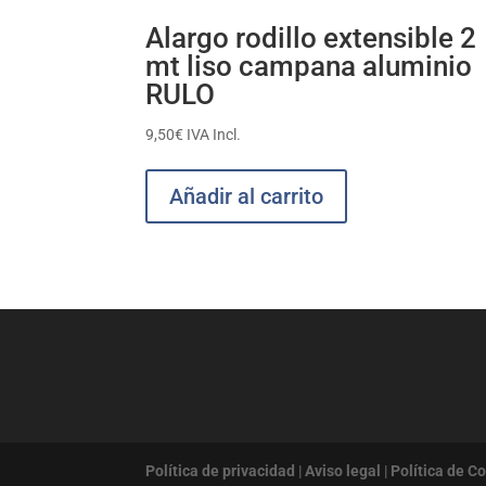
Alargo rodillo extensible 2
mt liso campana aluminio
RULO
9,50
€
IVA Incl.
Añadir al carrito
Política de privacidad
|
Aviso legal
|
Política de C