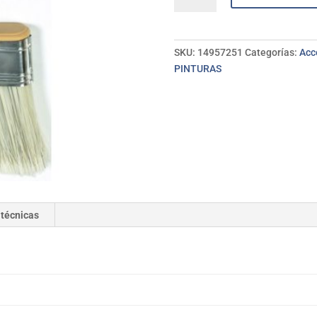
sintet/cerda
4"
PEMAR
SKU:
14957251
Categorías:
Acc
cantidad
PINTURAS
 técnicas