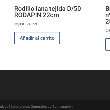
Rodillo lana tejida D/50
B
RODAPIN 22cm
n
2
13,00
€
IVA Incl.
5,
Añadir al carrito
ookies
|
Condiciones Generales de Contratación