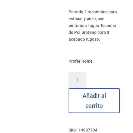
Pack de 2 recambios para
estucar y picar, con
pinturas al agua Espuma
de Poliuretano poro 3
acabado rugoso.
Profer Home
Recambio
mini
rodillo
Añadir al
antigota
2
carrito
PROFER
HOME
11
cm
SKU:
14987704