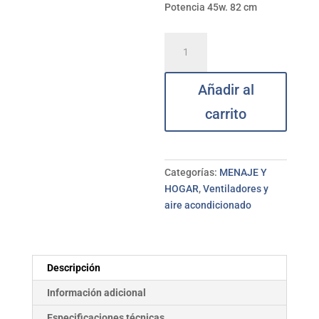
Potencia 45w. 82 cm
Ventilador
Torre
oscilante
Añadir al
45w
HYUNDAI
carrito
cantidad
Categorías:
MENAJE Y
HOGAR
,
Ventiladores y
aire acondicionado
Descripción
Información adicional
Especificaciones técnicas