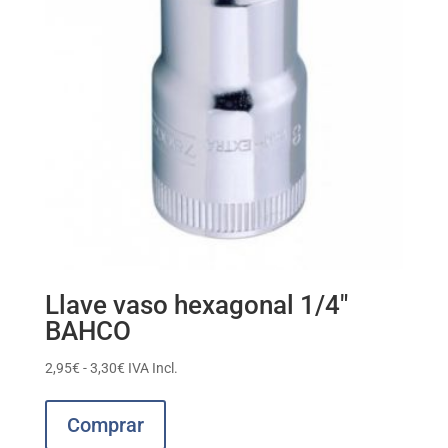
Llave vaso hexagonal 1/4″
BAHCO
Rango
2,95
€
-
3,30
€
IVA Incl.
de
Este
precios:
producto
Comprar
desde
tiene