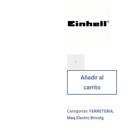
Lijadora
orbital
delta
Añadir al
3
hojas
carrito
EINHELL
cantidad
Categorías:
FERRETERIA
,
Maq.Electro.Bricolg