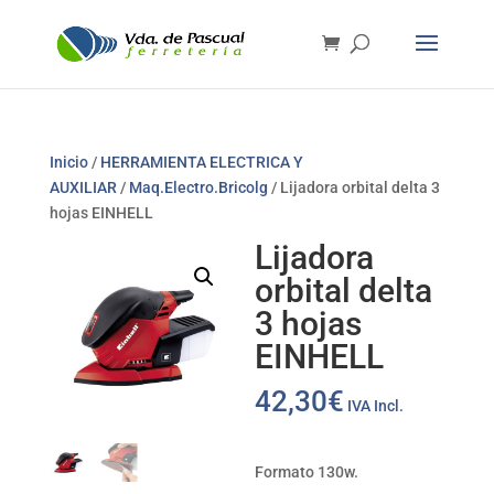
Inicio
/
HERRAMIENTA ELECTRICA Y
AUXILIAR
/
Maq.Electro.Bricolg
/ Lijadora orbital delta 3
hojas EINHELL
Lijadora
orbital delta
3 hojas
EINHELL
42,30
€
IVA Incl.
Formato 130w.