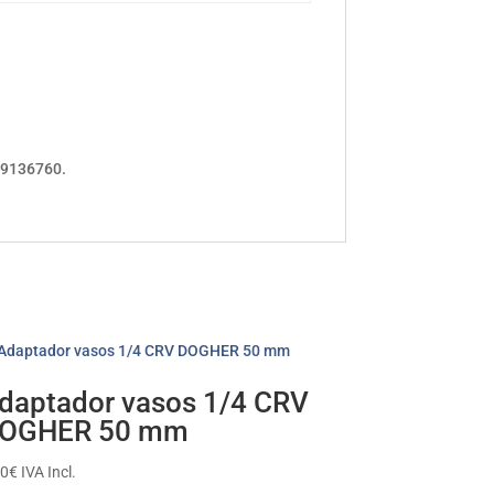
99136760.
daptador vasos 1/4 CRV
OGHER 50 mm
70
€
IVA Incl.