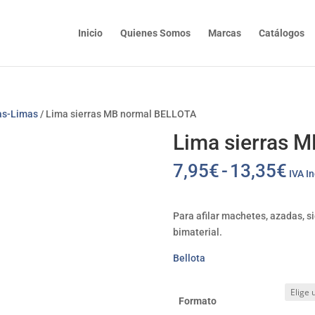
Inicio
Quienes Somos
Marcas
Catálogos
as-Limas
/ Lima sierras MB normal BELLOTA
Lima sierras 
Ra
7,95
€
-
13,35
€
IVA In
de
pre
de
Para afilar machetes, azadas, si
7,9
bimaterial.
has
Bellota
13,
Formato