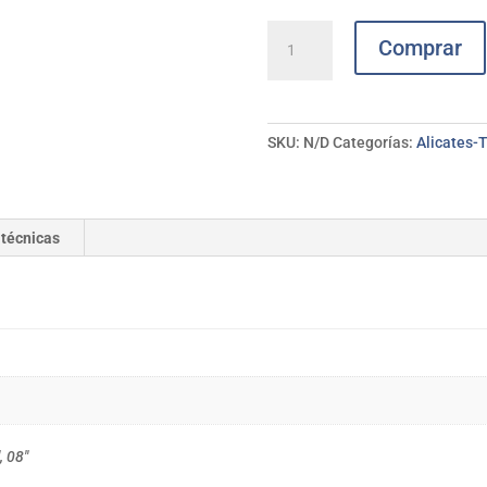
Lima
Comprar
sierras
MB
normal
BELLOTA
SKU:
N/D
Categorías:
Alicates-
cantidad
 técnicas
, 08"