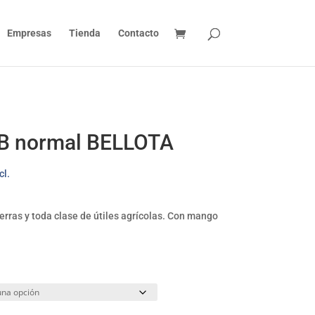
Empresas
Tienda
Contacto
MB normal BELLOTA
ngo
cl.
cios:
sde
erras y toda clase de útiles agrícolas. Con mango
5€
ta
35€