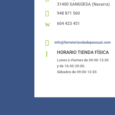
31400 SANGÜESA (Navarra)

948 871 560
w
604 423 451

info@ferreteriavdadepascual.com
}
HORARIO TIENDA FÍSICA
Lunes a Viernes de 09:00-13:30
y de 16:30-20:00.
Sábados de 09:00-13:30.