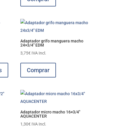
Adaptador grifo manguera macho
24×3/4″ EDM
3,75
€
IVA Incl.
Este
producto
s
Comprar
tiene
múltiples
variantes.
Las
opciones
Adaptador micro macho 16×3/4″
se
AQUACENTER
pueden
1,30
€
IVA Incl.
elegir