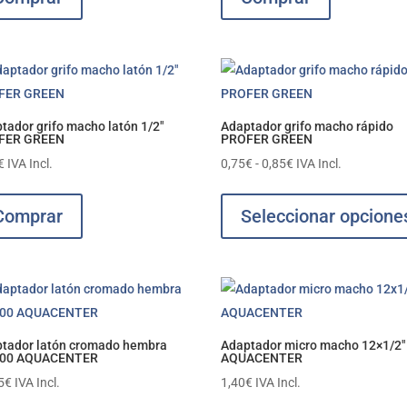
tador grifo macho latón 1/2″
Adaptador grifo macho rápido
FER GREEN
PROFER GREEN
Rango
€
IVA Incl.
0,75
€
-
0,85
€
IVA Incl.
de
precios:
Comprar
Seleccionar opcione
desde
0,75€
hasta
0,85€
tador latón cromado hembra
Adaptador micro macho 12×1/2″
100 AQUACENTER
AQUACENTER
5
€
IVA Incl.
1,40
€
IVA Incl.