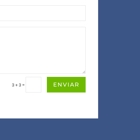
ENVIAR
=
3 + 3