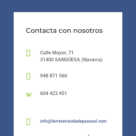
Contacta con nosotros

Calle Mayor, 71
31400 SANGÜESA (Navarra)

948 871 560
w
604 423 451

info@ferreteriavdadepascual.com