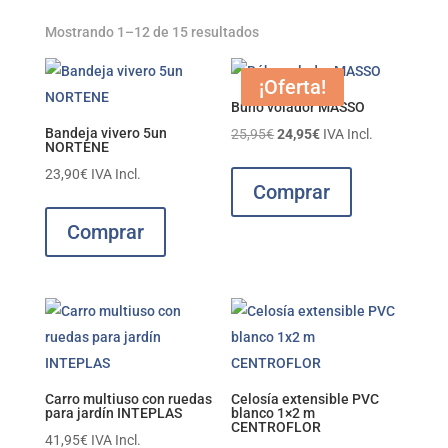
Mostrando 1–12 de 15 resultados
¡Oferta!
Búho volador MASSO
Bandeja vivero 5un
El
El
25,95
€
24,95
€
IVA Incl.
NORTENE
precio
precio
23,90
€
IVA Incl.
original
actual
Comprar
era:
es:
Comprar
25,95€.
24,95€.
Carro multiuso con ruedas
Celosía extensible PVC
para jardín INTEPLAS
blanco 1×2 m
CENTROFLOR
41,95
€
IVA Incl.